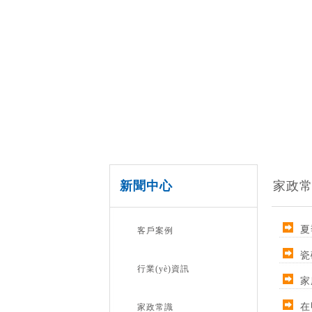
新聞中心
家政
夏
客戶案例
瓷
行業(yè)資訊
家
在
家政常識