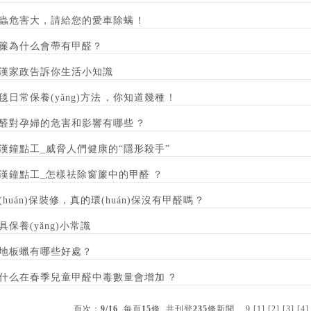
蟲危害大，請給您的愛車除螨！
簾為什么會帶有甲醛？
漢家政告訴你生活小知識
毯日常保養(yǎng)方法，你知道幾種！
醛對孕婦的危害和影響有哪些？
漢鐘點工_威脅人們健康的“隱形殺手”
漢鐘點工_怎樣祛除窗簾中的甲醛？
(huán)保裝修，真的環(huán)保沒有甲醛嗎？
具保養(yǎng)小常識
地板蠟有哪些好處？
什么在春季兒童甲醛中毒數量會增加？
頁次：
9/16
每頁
15
條 共刊登
235
條
新聞
9
[1]
[2]
[3]
[4]