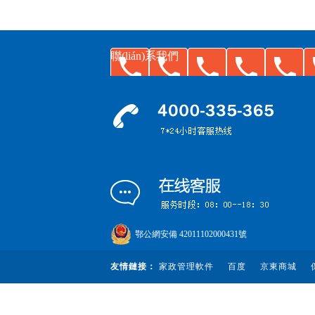
聯(lián)系我們
鄂公網安備 42011102000431號
友情鏈接：
家政管理軟件
百度
京東商城