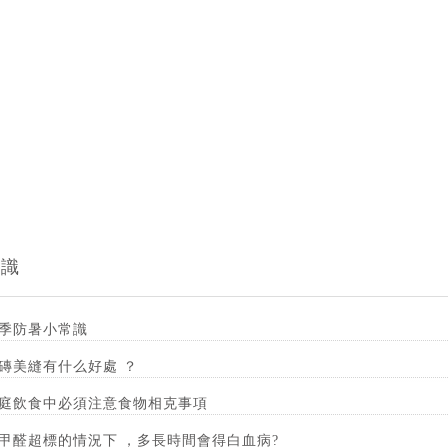
常識
季防暑小常識
磚美縫有什么好處？
庭飲食中必須注意食物相克事項
甲醛超標的情況下，多長時間會得白血病?