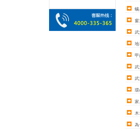
螨
窗
武
地
甲
武
武
環
家
木
為