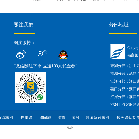
關注我們
分部地址
關注微博：
Copy
備案號
“微信關注下單 立送100元代金券”
東湖分部：洪山區(q
南湖分部：武昌區(q
江漢分部：漢口建設
硚口分部：漢口解放
江岸分部：漢口后湖大
7*24小時客服熱
保潔軟件
趕集網
58同城
淘寶
騰訊
越辰家政軟件
越辰網站制
收縮