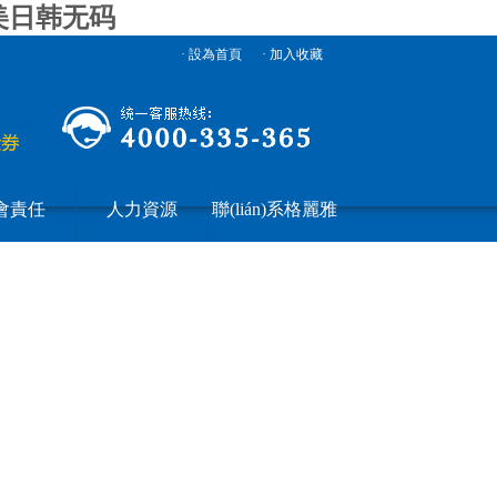
_美日韩无码
· 設為首頁
· 加入收藏
會責任
人力資源
聯(lián)系格麗雅
iu.com|images/5.jpg,http://www.nudiu.com|
家政